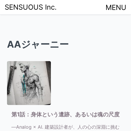
Home
>
AAジャーニー
>
AAジャーニー
SENSUOUS Inc.
MENU
AAジャーニー
第1話：身体という遺跡、あるいは魂の尺度
―Analog × AI. 建築設計者が、人の心の深淵に挑む